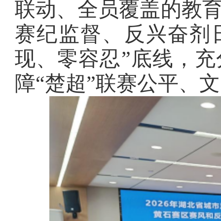
联动、全员覆盖的教
赛纪监督、反兴奋剂
现、零容忍”底线，
障“楚超”联赛公平、