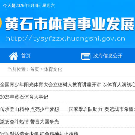
今天是
2026年8月8日 星期六
首页
政府信息公开
当前位置：
首页
>
体育文化
全国青少年阳光体育大会立德树人教育讲座开讲 以体育人润初心
2025年黄石体育大事记
传承登山精神 点亮少年梦想——国家攀岩队助力“奥运城市希望
激扬奋斗热情 誓言为国争光
冠军对话瑞金少年 红色精神薪火相传