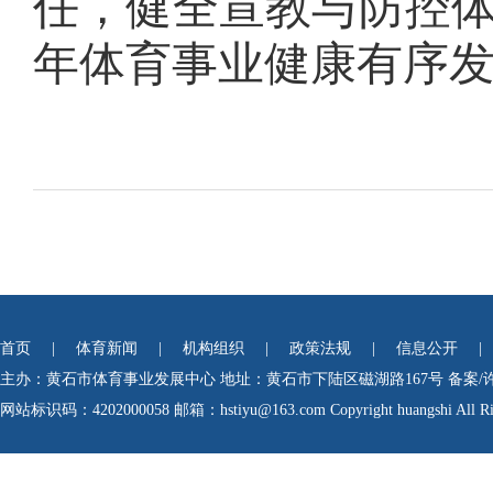
任，健全宣教与防控
年体育事业健康有序
首页
|
体育新闻
|
机构组织
|
政策法规
|
信息公开
|
主办：黄石市体育事业发展中心
地址：黄石市下陆区磁湖路167号
备案/
网站标识码：4202000058
邮箱：hstiyu@163.com Copyright huangshi All Rig