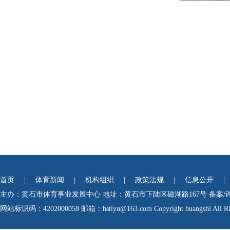
首页
|
体育新闻
|
机构组织
|
政策法规
|
信息公开
|
主办：黄石市体育事业发展中心
地址：黄石市下陆区磁湖路167号
备案/
网站标识码：4202000058
邮箱：hstiyu@163.com Copyright huangshi All Rig