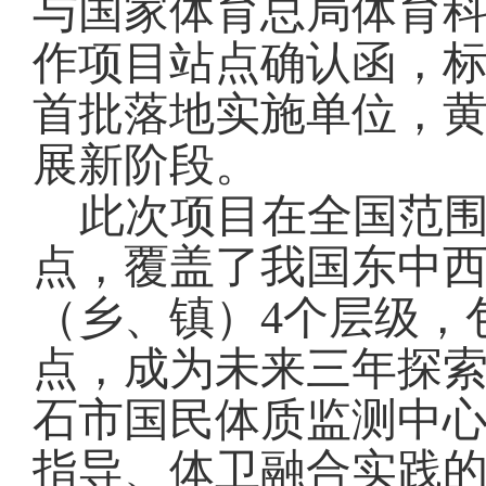
与国家体育总局体育
作项目站点确认函，
首批落地实施单位，
展新阶段。
此次项目在全国范围
点，覆盖了我国东中
（乡、镇）4个层级，
点，成为未来三年探索
石市国民体质监测中
指导、体卫融合实践