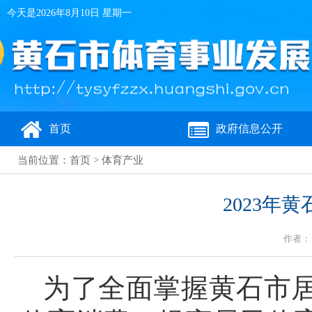
今天是
2026年8月10日 星期一
首页
政府信息公开
当前位置：
首页
>
体育产业
2023年
作者： 
为了全面掌握黄石市