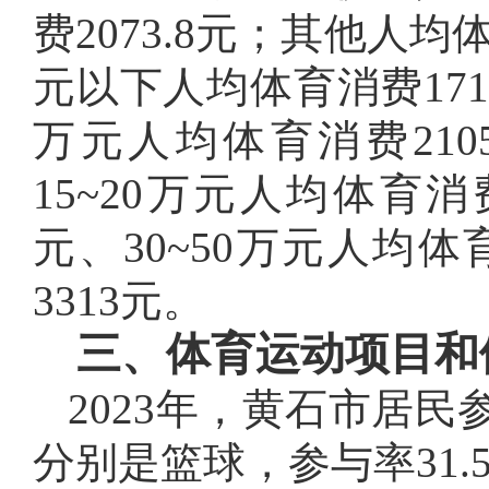
费2073.8元；其他人均
元以下人均体育消费1711
万元人均体育消费2105
15~20万元人均体育消费
元、30~50万元人均体
3313元。
三、体育运动项目和
2023年，黄石市居
分别是篮球，参与率31.