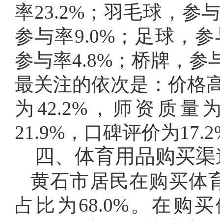
率23.2%；羽毛球，参与
参与率9.0%；足球，参
参与率4.8%；桥牌，参
最关注的依次是：价格高低
为42.2%，师资质量为
21.9%，口碑评价为17.
四、体育用品购买渠
黄石市居民在购买体育
占比为68.0%。在