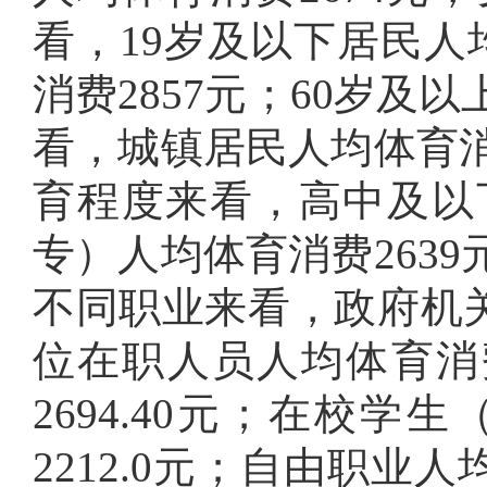
看，19岁及以下居民人均
消费2857元；60岁及
看，城镇居民人均体育消费
育程度来看，高中及以下
专）人均体育消费2639
不同职业来看，政府机关
位在职人员人均体育消费
2694.40元；在校
2212.0元；自由职业