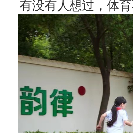
有没有人想过，体育