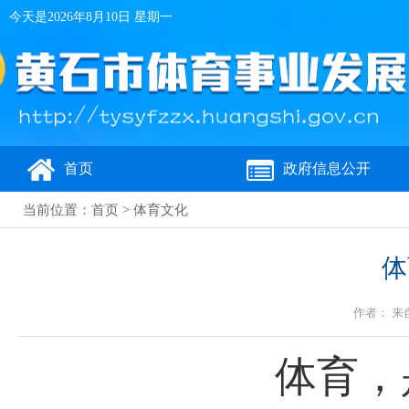
今天是
2026年8月10日 星期一
首页
政府信息公开
当前位置：
首页
>
体育文化
​
作者： 来自
体育，