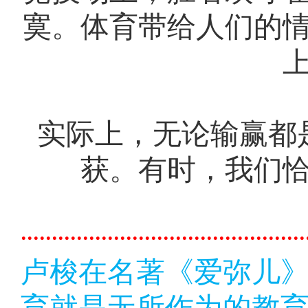
寞。体育带给人们的
实际上，无论输赢都
获。有时，我们
··············································
卢梭在名著《爱弥儿》