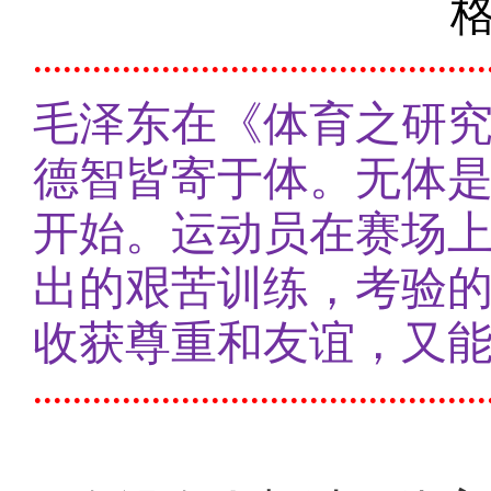
··············································
毛泽东在《体育之研
德智皆寄于体。无体是
开始。运动员在赛场
出的艰苦训练，考验
收获尊重和友谊，又
··············································