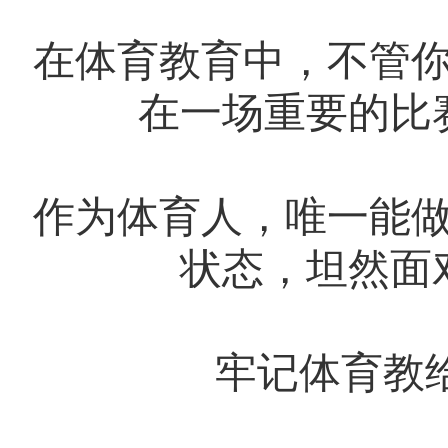
在体育教育中，不管
在一场重要的比
作为体育人，唯一能
状态，坦然面
牢记体育教