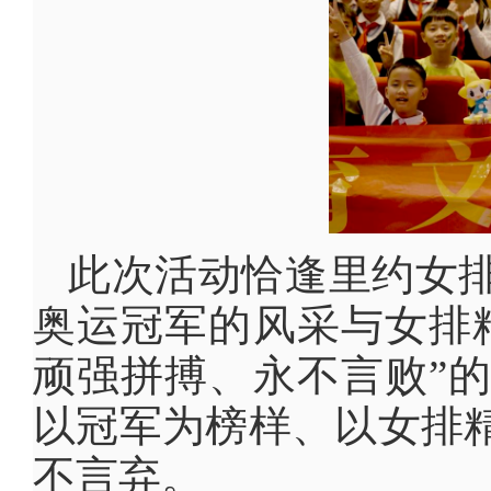
此次活动恰逢里约女
奥运冠军的风采与女排
顽强拼搏、永不言败”
以冠军为榜样、以女排
不言弃。