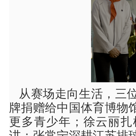
从赛场走向生活，三
牌捐赠给中国体育博物
更多青少年；徐云丽扎
讲；张常宁深耕江苏排