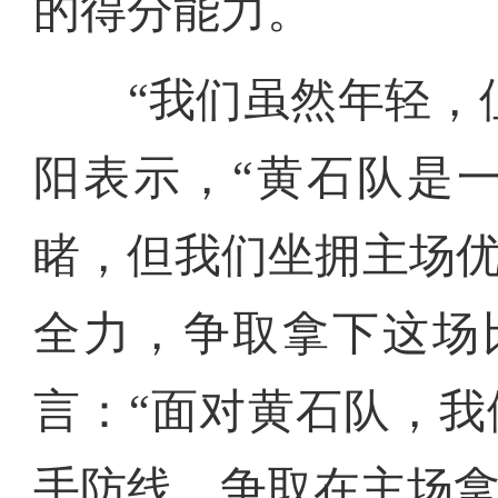
的得分能力。
“我们虽然年轻，但
阳表示，“黄石队是
睹，但我们坐拥主场
全力，争取拿下这场
言：“面对黄石队，
手防线，争取在主场拿