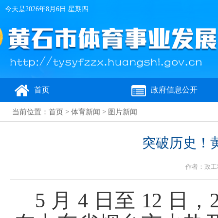
今天是
2026年8月6日 星期四
首页
政府信息公开
当前位置：
首页
>
体育新闻
>
图片新闻
突破历史！
作者：政工科 
5 月 4 日至 12