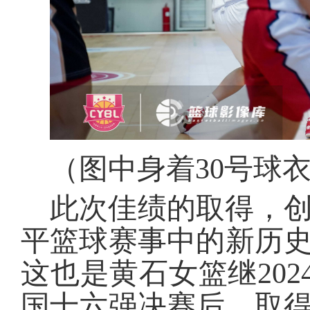
（
图中身着30号球
此次佳绩的取得，
平篮球赛事中的新历
这也是黄石女篮继202
国十六强决赛后，取