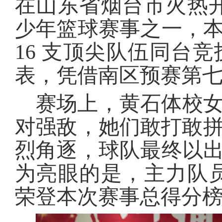
在山东省烟台市火热开
少年篮球赛事之一，
16 支顶尖队伍同台
表，凭借南区预赛第
赛场上，黄石体校
对强敌，她们敢打敢
烈角逐，球队最终以
为亮眼的是，主力队
荣登本次赛事总得分