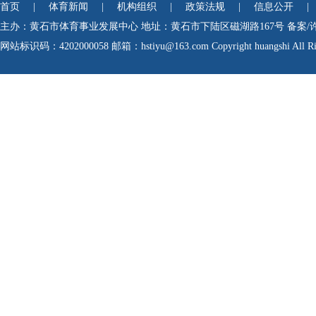
首页
|
体育新闻
|
机构组织
|
政策法规
|
信息公开
|
主办：黄石市体育事业发展中心
地址：黄石市下陆区磁湖路167号
备案/
网站标识码：4202000058
邮箱：hstiyu@163.com Copyright huangshi All Rig