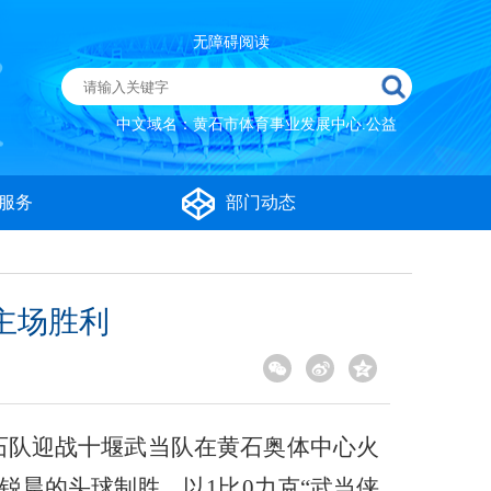
无障碍阅读
中文域名：黄石市体育事业发展中心.公益
服务
部门动态
主场胜利
黄石队迎战十堰武当队在黄石奥体中心火
锐晨的头球制胜，以1比0力克“武当侠