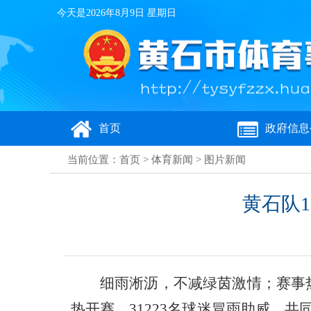
今天是
2026年8月9日 星期日
首页
政府信息
当前位置：
首页
>
体育新闻
>
图片新闻
黄石队
细雨淅沥，不减绿茵激情；赛事
热开赛，31223名球迷冒雨助威，