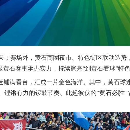
赛场外，黄石商圈夜市、特色街区联动造势，
显黄石赛事承办实力，持续擦亮“到黄石看球”特
满看台，汇成一片金色海洋。其中，黄石球迷协
、铿锵有力的锣鼓节奏、此起彼伏的“黄石必胜”“