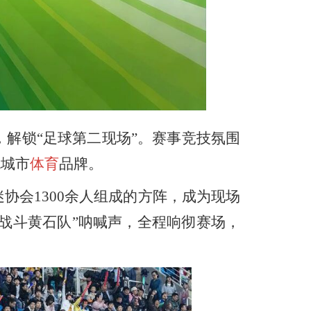
解锁“足球第二现场”。赛事竞技氛围
色城市
体育
品牌。
会1300余人组成的方阵，成为现场
战斗黄石队”呐喊声，全程响彻赛场，