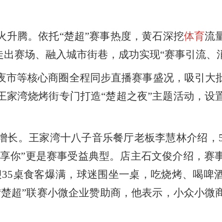
升腾。依托“楚超”赛事热度，黄石深挖
体育
流
走出赛场、融入城市街巷，成功实现“赛事引流、
市等核心商圈全程同步直播赛事盛况，吸引大批
王家湾烧烤街专门打造“楚超之夜”主题活动，设
。王家湾十八子音乐餐厅老板李慧林介绍，5月
蚝享你”更是赛事受益典型。店主石文俊介绍，赛事当
迎35桌食客爆满，球迷围坐一桌，吃烧烤、喝啤
“楚超”联赛小微企业赞助商，他表示，小众小微