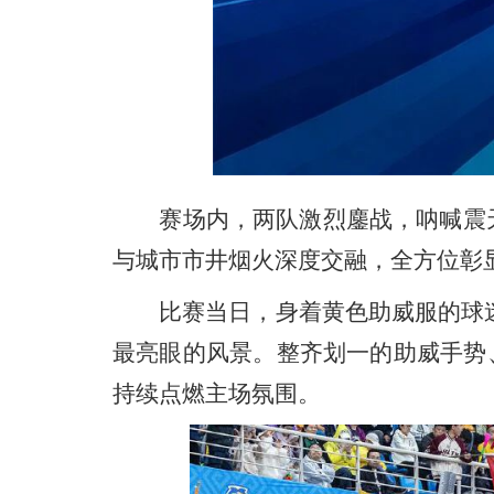
赛场内，两队激烈鏖战，呐喊震天；
与城市市井烟火深度交融，全方位彰
比赛当日，身着黄色助威服的球迷铺
最亮眼的风景。整齐划一的助威手势
持续点燃主场氛围。