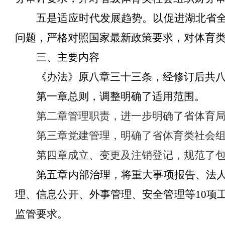
五是适应时代发展趋势。
以
促进湖北省
问题，严格对照国家最新政策要求，对体育
三
、
主要内容
《办法》原八章三十三条，经修订后共
第一章总则，调整
明确了适用范围。
第二章管理职责，进一步明确了省体育
第三章党建管理，明确了省体育类社会
第四章成立、变更及注销登记，规范了
第五章内部治理，将
重大事项报告
、法
理
、
信息公开
、
外事管理
、
安全管理
等
10
项
监管
要求
。