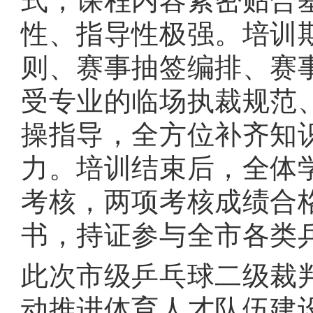
式，课程内容紧密贴合
性、指导性极强。培训
则、赛事抽签编排、赛
受专业的临场执裁规范
操指导，全方位补齐知
力。培训结束后，全体
考核，两项考核成绩合
书，持证参与全市各类
此次市级乒乓球二级裁
动推进体育人才队伍建