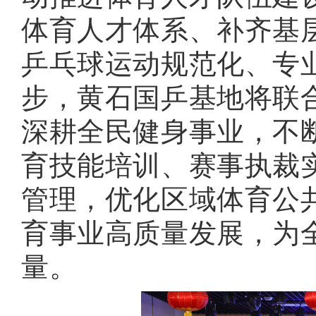
体育人才体系、补齐基
乒乓球运动规范化、专
步，黄石国乒基地将联
深耕全民健身事业，不
育技能培训、赛事执裁
管理，优化区域体育公
育事业高质量发展，为
量。