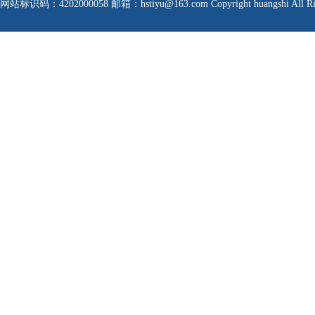
网站标识码：4202000058
邮箱：hstiyu@163.com Copyright huangshi All Rig