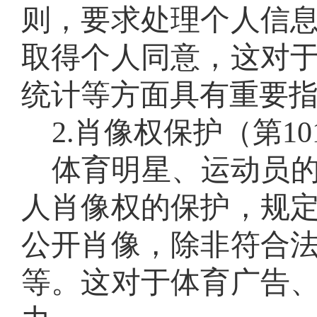
则，要求处理个人信
取得个人同意，这对
统计等方面具有重要
2.肖像权保护（第101
体育明星、运动员
人肖像权的保护，规
公开肖像，除非符合
等。这对于体育广告