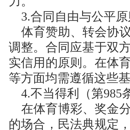
力。
3.合同自由与公平
体育赞助、转会协
调整。合同应基于双
实信用的原则。在体
等方面均需遵循这些
4.不当得利（第985
在体育博彩、奖金
的场合，民法典规定