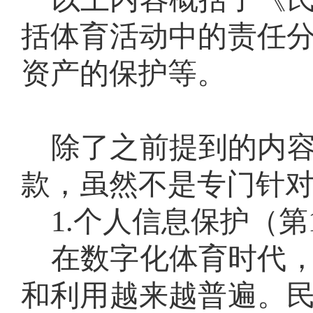
括体育活动中的责任
资产的保护等。
除了之前提到的内
款，虽然不是专门针
1.个人信息保护（第10
在数字化体育时代
和利用越来越普遍。