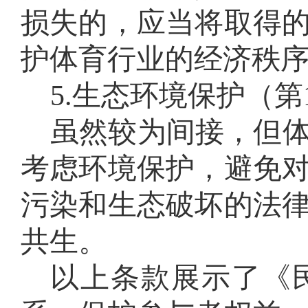
损失的，应当将取得
护体育行业的经济秩
5.生态环境保护（第12
虽然较为间接，但
考虑环境保护，避免
污染和生态破坏的法
共生。
以上条款展示了《