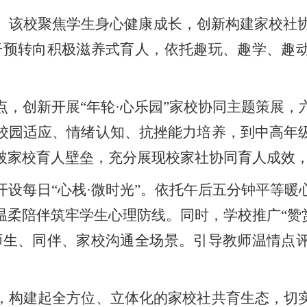
校聚焦学生身心健康成长，创新构建家校社协同
干预转向积极滋养式育人，依托趣玩、趣学、趣
创新开展“年轮·心乐园”家校协同主题策展，
校园适应、情绪认知、抗挫能力培养，到中高年
破家校育人壁垒，充分展现校家社协同育人成效
每日“心栈·微时光”。依托午后五分钟平等暖
温柔陪伴筑牢学生心理防线。同时，学校推广“赞赏
师生、同伴、家校沟通全场景。引导教师温情点
构建起全方位、立体化的家校社共育生态，切实