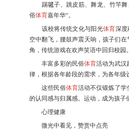
踢毽子、跳皮筋、舞龙、竹竿舞、
俗
体育
嘉年华”。
该校将传统文化与阳光
体育
深度
空中翻飞，腰鼓声震天响，孩子们在
角，传统游戏在欢声笑语中回归校园
丰富多彩的民俗
体育
活动为武汉
律，根据各年龄段的需求，为各年级
这些民俗
体育
活动不仅锻炼了学
的认同感与归属感。运动，成为孩子
心理健康
微光中看见，赞赏中点亮