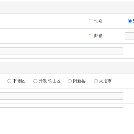
*
性别
*
邮箱
区
下陆区
开发.铁山区
阳新县
大冶市