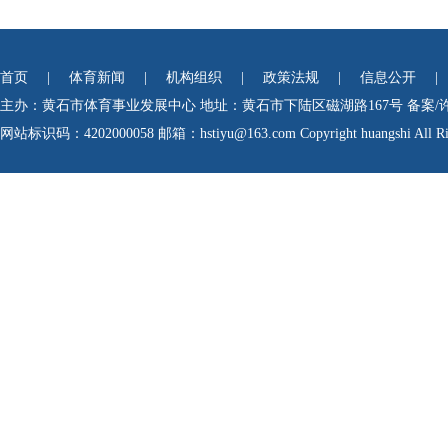
首页
|
体育新闻
|
机构组织
|
政策法规
|
信息公开
|
主办：黄石市体育事业发展中心
地址：黄石市下陆区磁湖路167号
备案/
网站标识码：4202000058
邮箱：hstiyu@163.com Copyright huangshi All Rig