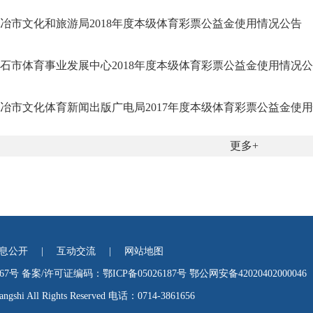
冶市文化和旅游局2018年度本级体育彩票公益金使用情况公告
石市体育事业发展中心2018年度本级体育彩票公益金使用情况
冶市文化体育新闻出版广电局2017年度本级体育彩票公益金使用情
更多
息公开
|
互动交流
|
网站地图
67号
备案/许可证编码：鄂ICP备05026187号
鄂公网安备42020402000046
shi All Rights Reserved
电话：0714-3861656