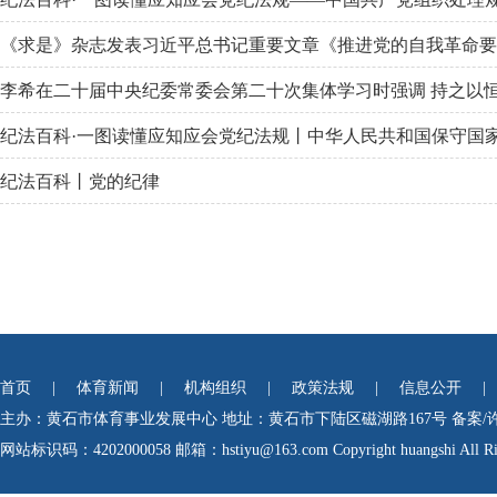
《求是》杂志发表习近平总书记重要文章《推进党的自我革命要
李希在二十届中央纪委常委会第二十次集体学习时强调 持之以恒推进
纪法百科·一图读懂应知应会党纪法规丨中华人民共和国保守国
纪法百科丨党的纪律
首页
|
体育新闻
|
机构组织
|
政策法规
|
信息公开
|
主办：黄石市体育事业发展中心
地址：黄石市下陆区磁湖路167号
备案/
网站标识码：4202000058
邮箱：hstiyu@163.com Copyright huangshi All Rig