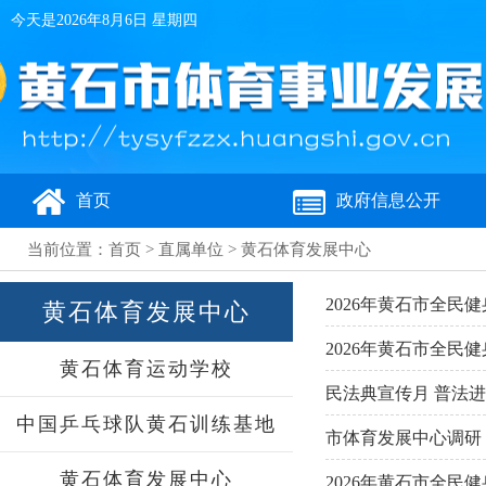
今天是
2026年8月6日 星期四
首页
政府信息公开
当前位置：
首页
>
直属单位
>
黄石体育发展中心
2026年黄石市全
黄石体育发展中心
2026年黄石市全
黄石体育运动学校
民法典宣传月 普法进
中国乒乓球队黄石训练基地
市体育发展中心调研 
黄石体育发展中心
2026年黄石市全