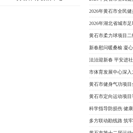
2026年黄石市全民
2026年湖北省城
黄石市柔力球项目二
新春慰问暖桑榆 凝
法治迎新春 平安进
市体育发展中心深入
黄石市健身气功项目
黄石市定向运动项目
科学指导防损伤 健
多方联动勘线路 筑
黄石市第十二届运动